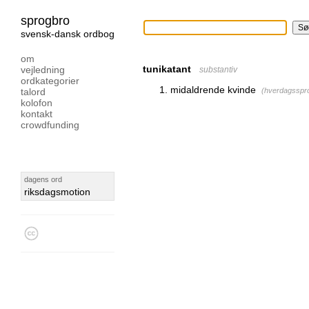
sprogbro
svensk-dansk ordbog
om
tunikatant
vejledning
substantiv
ordkategorier
midaldrende kvinde
talord
(
hverdagsspr
kolofon
kontakt
crowdfunding
dagens ord
riksdagsmotion